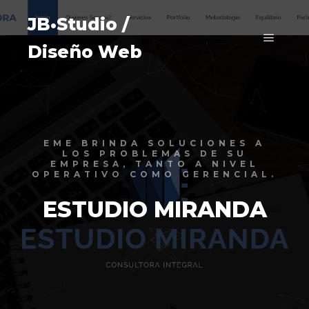
JB•Studio /
Diseño Web
Menú pr
EME BRINDA SOLUCIONES A
LOS PROBLEMAS DE SU
EMPRESA, TANTO A NIVEL
OPERATIVO COMO GERENCIAL.
ESTUDIO MIRANDA